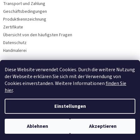
Transport und Zahlung
Geschäftsbedingungen
Produktkennzeichnung
Zertifikate
Übersicht von den häufigsten Fragen
Datenschutz
Handmalerei
Diese Website verwendet Cookies. Durch die weitere Nutzung
Facebook
der Webseite erklären Sie sich mit der Verwendung von
Cookies einverstanden. Weitere Informationen
finden Sie
hier
.
Einstellungen
Ablehnen
Akzeptieren
Copyright 2026
Bohemia Porzellan 1987
. Alle Rechte vorbehalten.