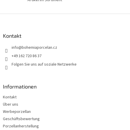
F
u
ß
z
Kontakt
e
info
@
bohemiaporcelan.cz
i
l
+49 162 720 86 37
e
Folgen Sie uns auf soziale Netzwerke
Informationen
Kontakt
Über uns
Werbeporzellan
Geschäftsbewertung
Porzellanherstellung