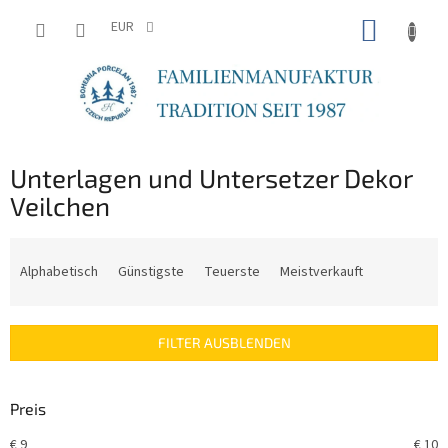
Zum
WARE
Inhalt
EUR
springen
Unterlagen und Untersetzer Dekor
Veilchen
P
r
Alphabetisch
Günstigste
Teuerste
Meistverkauft
o
d
u
FILTER AUSBLENDEN
k
t
s
Preis
o
r
€
9
€
10