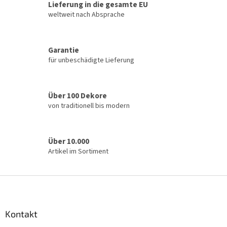
u
Lieferung in die gesamte EU
e
weltweit nach Absprache
r
e
l
Garantie
e
für unbeschädigte Lieferung
m
e
n
t
Über 100 Dekore
e
von traditionell bis modern
d
e
r
L
Über 10.000
i
Artikel im Sortiment
s
t
e
F
u
ß
z
Kontakt
e