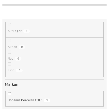
t
i
e
r
u
n
Auf Lager
0
g
Aktion
0
Neu
0
Tipp
0
Marken
Bohemia Porcelán 1987
1