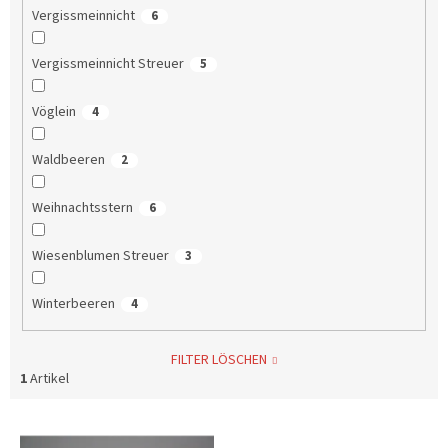
Vergissmeinnicht
6
Vergissmeinnicht Streuer
5
Vöglein
4
Waldbeeren
2
Weihnachtsstern
6
Wiesenblumen Streuer
3
Winterbeeren
4
FILTER LÖSCHEN
1
Artikel
L