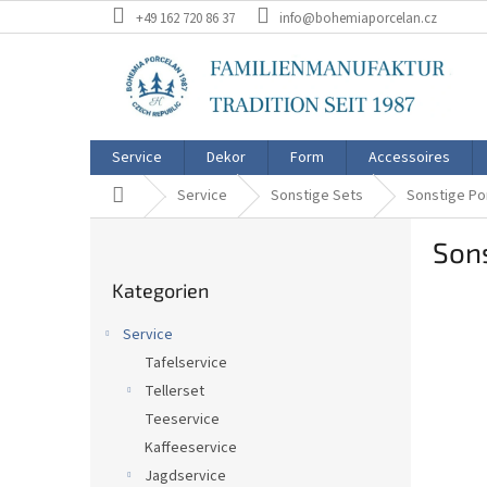
Zum
+49 162 720 86 37
info@bohemiaporcelan.cz
Inhalt
springen
Service
Dekor
Form
Accessoires
Startseite
Service
Sonstige Sets
Sonstige Po
S
Son
e
Kategorien
i
Kategorien
überspringen
t
e
Service
n
Tafelservice
l
Tellerset
e
i
Teeservice
s
Kaffeeservice
t
Jagdservice