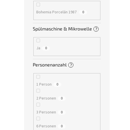
Bohemia Porcelán 1987
0
Spülmaschine & Mikrowelle
?
Ja
0
Personenanzahl
?
1 Person
0
2 Personen
0
3 Personen
0
6 Personen
0