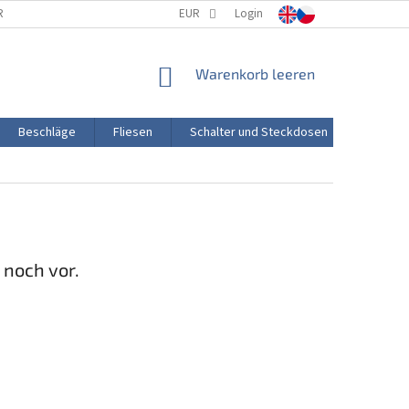
RTUNG
PORZELLANHERSTELLUNG
EUR
Login
TRANSPORT UND ZAHLUNG
WARENKORB
Warenkorb leeren
Beschläge
Fliesen
Schalter und Steckdosen
Aktion
 noch vor.