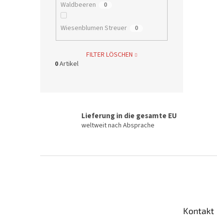
Waldbeeren
0
Wiesenblumen Streuer
0
FILTER LÖSCHEN
0
Artikel
Lieferung in die gesamte EU
weltweit nach Absprache
F
u
ß
z
e
Kontakt
i