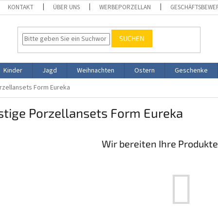
KONTAKT
ÜBER UNS
WERBEPORZELLAN
GESCHÄFTSBEWE
SUCHEN
Kinder
Jagd
Weihnachten
Ostern
Geschenke
rzellansets Form Eureka
stige Porzellansets Form Eureka
Wir bereiten Ihre Produkte