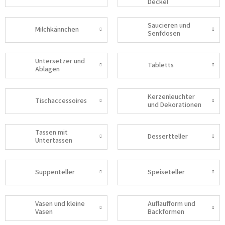
Deckel
Saucieren und
Milchkännchen
Senfdosen
Untersetzer und
Tabletts
Ablagen
Kerzenleuchter
Tischaccessoires
und Dekorationen
Tassen mit
Dessertteller
Untertassen
Suppenteller
Speiseteller
Vasen und kleine
Auflaufform und
Vasen
Backformen