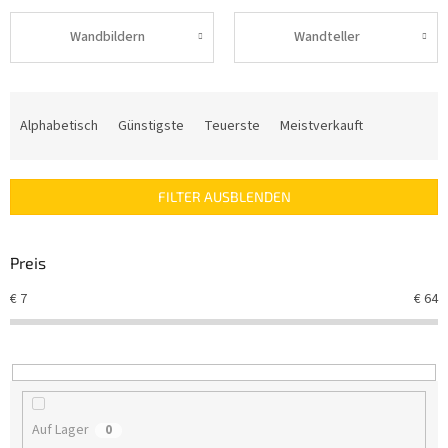
Wandbildern
Wandteller
P
r
Alphabetisch
Günstigste
Teuerste
Meistverkauft
o
d
u
FILTER AUSBLENDEN
k
t
s
Preis
o
r
€
7
€
64
t
i
e
r
u
n
Auf Lager
0