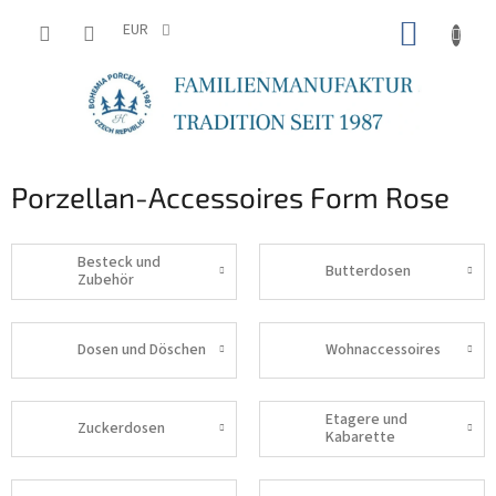
Zum
WARE
Inhalt
EUR
springen
Porzellan-Accessoires Form Rose
Besteck und
Butterdosen
Zubehör
Dosen und Döschen
Wohnaccessoires
Etagere und
Zuckerdosen
Kabarette