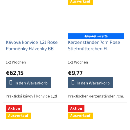
Ausverkauf
€19,49
–49 %
Kávová konvice 1,2l Rose
Kerzenständer 7cm Rose
Pomněnky Házenky BB
Stiefmütterchen FL
1-2 Wochen
1-2 Wochen
€62,15
€9,77
In den Warenkorb
In den Warenkorb
Praktická kávová konvice 1,2l
Praktischer Kerzenständer 7cm.
Aktion
Aktion
Ausverkauf
Ausverkauf