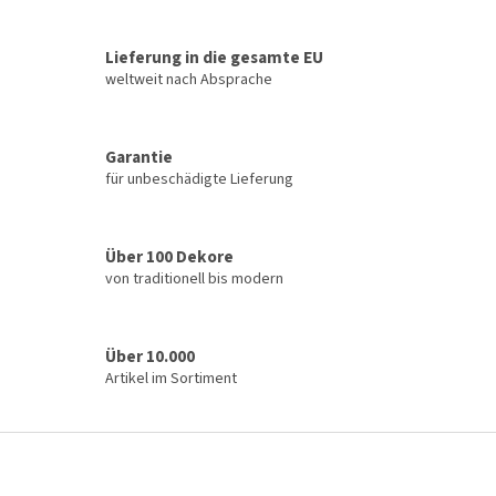
e
e
r
r
u
Lieferung in die gesamte EU
e
n
l
weltweit nach Absprache
g
e
m
e
Garantie
n
für unbeschädigte Lieferung
t
e
d
e
Über 100 Dekore
r
von traditionell bis modern
L
i
s
t
Über 10.000
e
Artikel im Sortiment
F
u
ß