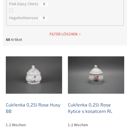
Pink Daisy Chintz
0
Hagebuttenrose
0
FILTER LÖSCHEN
60
Artikel
L
i
s
t
e
d
e
r
P
Cukřenka 0,25l Rose Husy
Cukřenka 0,25l Rose
r
BB
Kytice s kosatcem RL
o
d
1-2 Wochen
1-2 Wochen