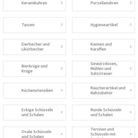
Keramikuhren
Porzellanuhren
Tassen
Hygieneartikel
Eierbecher und
Kannen und
Likörbecher
Karaffen
Gewürzdosen,
Bierkrüge und
Mühlen und
Krüge
Salzstreuer
Raucherartikel und
Küchenutensilien
Nähzubehör
Eckige Schüsseln
Runde Schüsseln
und Schalen
und Schalen
Terrinen und
Ovale Schüsseln
Schüsseln mit
und Schalen