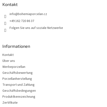
z
Kontakt
e
info
@
bohemiaporcelan.cz
i
l
+49 162 720 86 37
e
Folgen Sie uns auf soziale Netzwerke
Informationen
Kontakt
Über uns
Werbeporzellan
Geschäftsbewertung
Porzellanherstellung
Transport und Zahlung
Geschäftsbedingungen
Produktkennzeichnung
Zertifikate