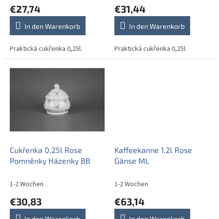
u
€27,74
€31,44
k
t
In den Warenkorb
In den Warenkorb
e
Praktická cukřenka 0,25l.
Praktická cukřenka 0,25l.
Cukřenka 0,25l Rose
Kaffeekanne 1,2l Rose
Pomněnky Házenky BB
Gänse ML
1-2 Wochen
1-2 Wochen
€30,83
€63,14
In den Warenkorb
In den Warenkorb