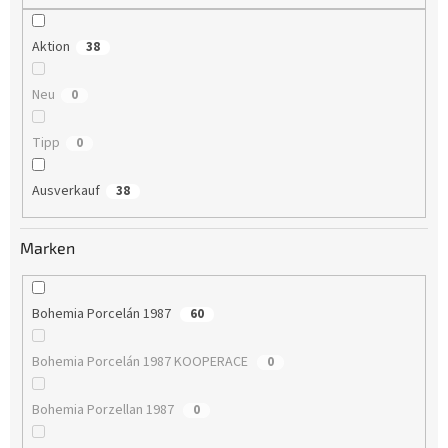
g
Aktion
38
Neu
0
Tipp
0
Ausverkauf
38
Marken
Bohemia Porcelán 1987
60
Bohemia Porcelán 1987 KOOPERACE
0
Bohemia Porzellan 1987
0