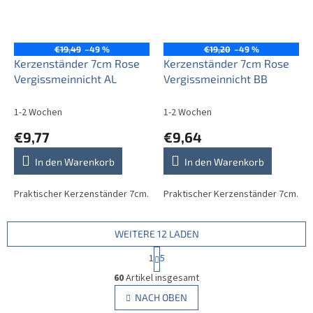
€19,49
–49 %
€19,20
–49 %
Kerzenständer 7cm Rose
Kerzenständer 7cm Rose
Vergissmeinnicht AL
Vergissmeinnicht BB
1-2 Wochen
1-2 Wochen
€9,77
€9,64
In den Warenkorb
In den Warenkorb
Praktischer Kerzenständer 7cm.
Praktischer Kerzenständer 7cm.
WEITERE 12 LADEN
P
1
5
a
S
g
60
Artikel insgesamt
t
i
e
NACH OBEN
n
u
i