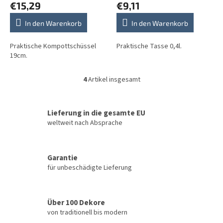
€15,29
€9,11
In den Warenkorb
In den Warenkorb
Praktische Kompottschüssel
Praktische Tasse 0,4l.
19cm.
4
Artikel insgesamt
S
t
e
u
Lieferung in die gesamte EU
e
weltweit nach Absprache
r
e
l
Garantie
e
für unbeschädigte Lieferung
m
e
n
t
Über 100 Dekore
e
von traditionell bis modern
d