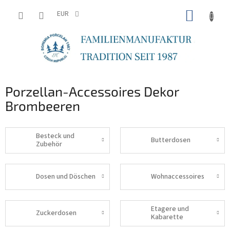
Zum
WARE
Inhalt
EUR
springen
Porzellan-Accessoires Dekor
Brombeeren
Besteck und
Butterdosen
Zubehör
Dosen und Döschen
Wohnaccessoires
Etagere und
Zuckerdosen
Kabarette