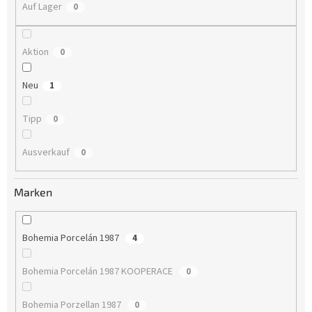
n
Auf Lager
0
g
Aktion
0
Neu
1
Tipp
0
Ausverkauf
0
Marken
Bohemia Porcelán 1987
4
Bohemia Porcelán 1987 KOOPERACE
0
Bohemia Porzellan 1987
0