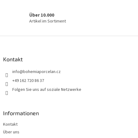
e
r
L
Über 10.000
i
Artikel im Sortiment
s
t
e
F
u
ß
z
Kontakt
e
info
@
bohemiaporcelan.cz
i
l
+49 162 720 86 37
e
Folgen Sie uns auf soziale Netzwerke
Informationen
Kontakt
Über uns