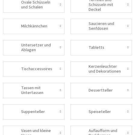
Terrinen und
Ovale Schüsseln
Schüsseln mit
und Schalen
Deckel
Saucieren und
Milchkännchen
Senfdosen
Untersetzer und
Tabletts
Ablagen
Kerzenleuchter
Tischaccessoires
und Dekorationen
Tassen mit
Dessertteller
Untertassen
Suppenteller
Speiseteller
Vasen und kleine
Auflaufform und