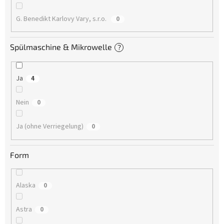
G. Benedikt Karlovy Vary, s.r.o.
0
Spülmaschine & Mikrowelle
?
Ja
4
Nein
0
Ja (ohne Verriegelung)
0
Form
Alaska
0
Astra
0