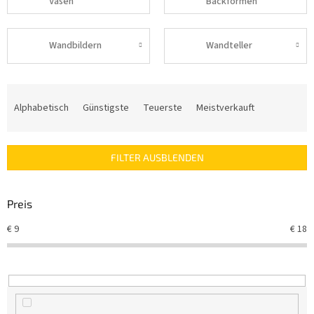
Vasen
Backformen
Wandbildern
Wandteller
P
r
Alphabetisch
Günstigste
Teuerste
Meistverkauft
o
d
u
FILTER AUSBLENDEN
k
t
s
Preis
o
r
€
9
€
18
t
i
e
r
u