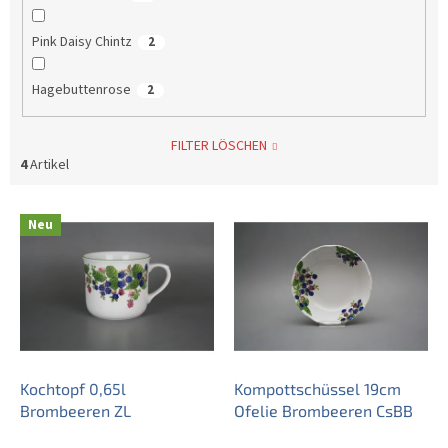
Pink Daisy Chintz
2
Hagebuttenrose
2
FILTER LÖSCHEN
4
Artikel
L
Neu
i
s
t
e
d
e
r
P
Kochtopf 0,65l
Kompottschüssel 19cm
r
Brombeeren ZL
Ofelie Brombeeren CsBB
o