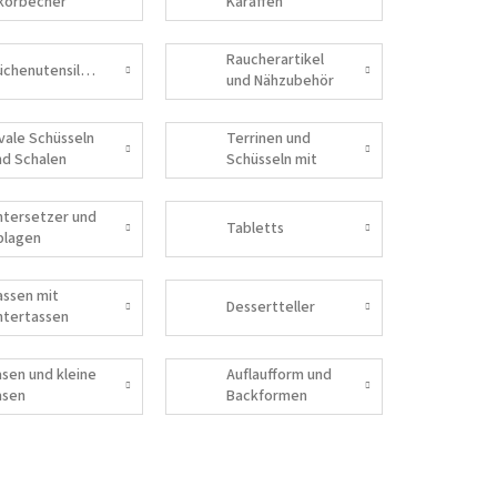
ikörbecher
Karaffen
Raucherartikel
Küchenutensilien
und Nähzubehör
vale Schüsseln
Terrinen und
nd Schalen
Schüsseln mit
Deckel
ntersetzer und
Tabletts
blagen
assen mit
Dessertteller
ntertassen
asen und kleine
Auflaufform und
asen
Backformen