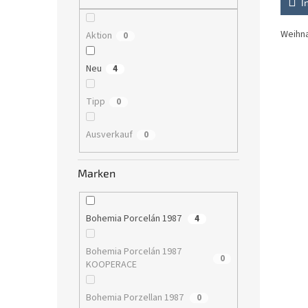
I
Weihna
Aktion
0
Neu
4
Tipp
0
Ausverkauf
0
Marken
Bohemia Porcelán 1987
4
Bohemia Porcelán 1987
0
KOOPERACE
Bohemia Porzellan 1987
0