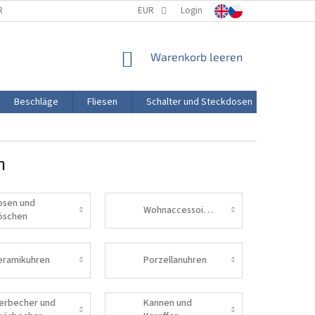
RTUNG
PORZELLANHERSTELLUNG
EUR
Login
TRANSPORT UND ZAHLUNG
WARENKORB
Warenkorb leeren
Beschläge
Fliesen
Schalter und Steckdosen
Aktion
h
osen und
Wohnaccessoires
öschen
eramikuhren
Porzellanuhren
ierbecher und
Kannen und