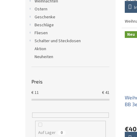
e
Weihnachten
I
Ostern
Geschenke
Weihna
Beschläge
Fliesen
Neu
Schalter und Steckdosen
Aktion
Neuheiten
Preis
€
11
€
41
Weih
BB 3e
€40
Auf Lager
0