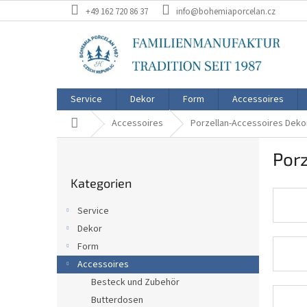
Zum
+49 162 720 86 37
info@bohemiaporcelan.cz
Inhalt
springen
Service
Dekor
Form
Accessoires
Startseite
Accessoires
Porzellan-Accessoires Deko
S
Por
e
Kategorien
i
Kategorien
überspringen
t
e
Service
n
Dekor
l
Form
e
i
Accessoires
s
Besteck und Zubehör
t
Butterdosen