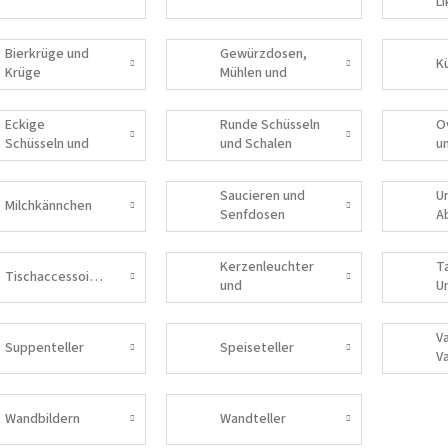
L
Bierkrüge und
Gewürzdosen,
Krüge
Mühlen und
Salzstreuer
Eckige
Runde Schüsseln
O
Schüsseln und
und Schalen
u
Schalen
Saucieren und
U
Milchkännchen
Senfdosen
A
Kerzenleuchter
T
Tischaccessoires
und
U
Dekorationen
V
Suppenteller
Speiseteller
V
Wandbildern
Wandteller