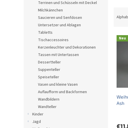
Terrinen und Schüsseln mit Deckel
P
Milchkännchen
r
Alphab
Saucieren und Senfdosen
o
Untersetzer und Ablagen
d
Tabletts
L
u
Neu
Tischaccessoires
i
k
s
t
Kerzenleuchter und Dekorationen
t
s
Tassen mit Untertassen
e
o
Dessertteller
d
r
Suppenteller
e
t
Speiseteller
r
i
Vasen und kleine Vasen
P
e
r
r
Auflaufform und Backformen
Weih
o
u
Wandbildern
Ash
d
n
Wandteller
u
g
Kinder
k
Jagd
t
€11,