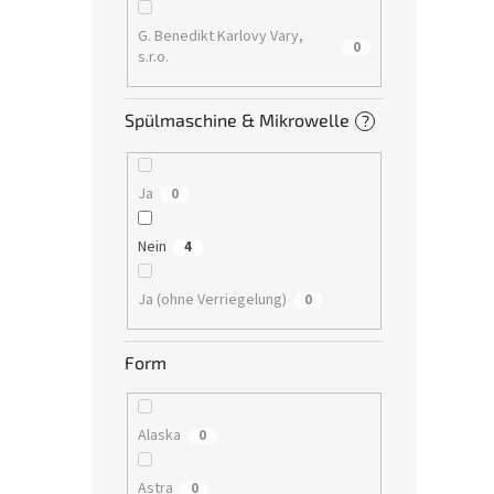
G. Benedikt Karlovy Vary,
0
s.r.o.
Spülmaschine & Mikrowelle
?
Ja
0
Nein
4
Ja (ohne Verriegelung)
0
Form
Alaska
0
Astra
0