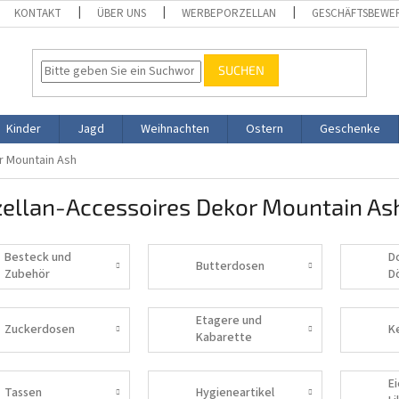
KONTAKT
ÜBER UNS
WERBEPORZELLAN
GESCHÄFTSBEWE
SUCHEN
Kinder
Jagd
Weihnachten
Ostern
Geschenke
r Mountain Ash
zellan-Accessoires Dekor Mountain As
Besteck und
D
Butterdosen
Zubehör
D
Etagere und
Zuckerdosen
K
Kabarette
E
Tassen
Hygieneartikel