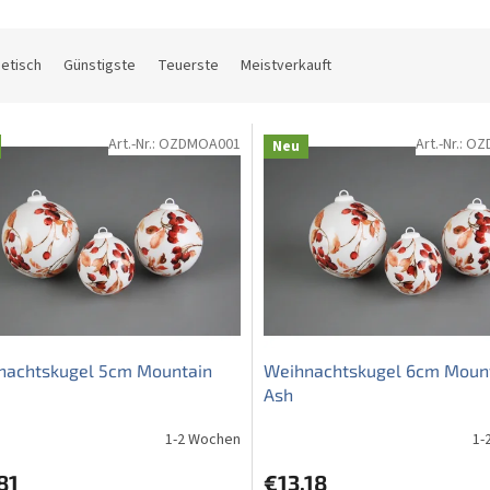
etisch
Günstigste
Teuerste
Meistverkauft
Art.-Nr.:
OZDMOA001
Art.-Nr.:
OZ
Neu
nachtskugel 5cm Mountain
Weihnachtskugel 6cm Moun
Ash
1-2 Wochen
1-
81
€13,18