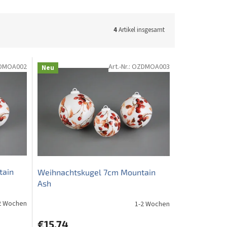
4
Artikel insgesamt
DMOA002
Art.-Nr.:
OZDMOA003
Neu
tain
Weihnachtskugel 7cm Mountain
Ash
2 Wochen
1-2 Wochen
€15,74