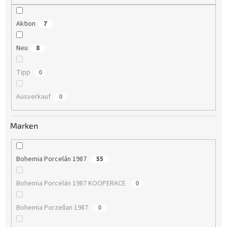
g
Aktion
7
Neu
8
Tipp
0
Ausverkauf
0
Marken
Bohemia Porcelán 1987
55
Bohemia Porcelán 1987 KOOPERACE
0
Bohemia Porzellan 1987
0