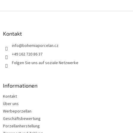
F
u
ß
z
Kontakt
e
info
@
bohemiaporcelan.cz
i
l
+49 162 720 86 37
e
Folgen Sie uns auf soziale Netzwerke
Informationen
Kontakt
Über uns
Werbeporzellan
Geschäftsbewertung
Porzellanherstellung