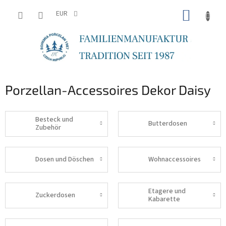
Zum
WARE
Inhalt
EUR
springen
Porzellan-Accessoires Dekor Daisy
Besteck und
Butterdosen
Zubehör
Dosen und Döschen
Wohnaccessoires
Etagere und
Zuckerdosen
Kabarette