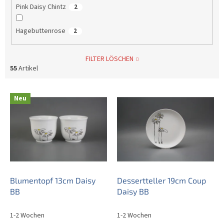
Pink Daisy Chintz
2
Hagebuttenrose
2
FILTER LÖSCHEN
55
Artikel
L
Neu
i
s
t
e
d
e
r
P
Blumentopf 13cm Daisy
Dessertteller 19cm Coup
r
BB
Daisy BB
o
d
1-2 Wochen
1-2 Wochen