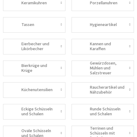
Keramikuhren
Porzellanuhren
Tassen
Hygieneartikel
Eierbecher und
Kannen und
Likörbecher
Karaffen
Gewürzdosen,
Bierkrüge und
Mühlen und
Krüge
Salzstreuer
Raucherartikel und
Küchenutensilien
Nähzubehör
Eckige Schüsseln
Runde Schüsseln
und Schalen
und Schalen
Terrinen und
Ovale Schüsseln
Schüsseln mit
und Schalen