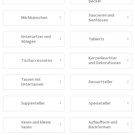
Deckel
Saucieren und
Milchkännchen
Senfdosen
Untersetzer und
Tabletts
Ablagen
Kerzenleuchter
Tischaccessoires
und Dekorationen
Tassen mit
Dessertteller
Untertassen
Suppenteller
Speiseteller
Vasen und kleine
Auflaufform und
Vasen
Backformen