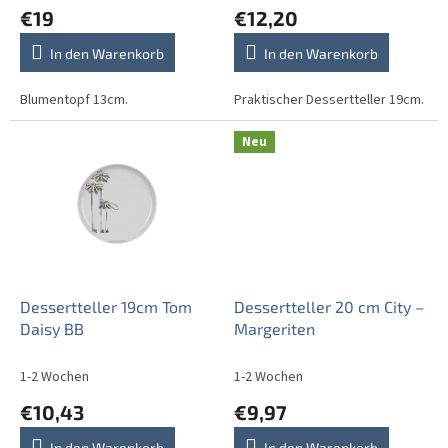
u
€19
€12,20
k
t
In den Warenkorb
In den Warenkorb
e
Blumentopf 13cm.
Praktischer Dessertteller 19cm.
Neu
Dessertteller 19cm Tom
Dessertteller 20 cm City –
Daisy BB
Margeriten
1-2 Wochen
1-2 Wochen
€10,43
€9,97
In den Warenkorb
In den Warenkorb