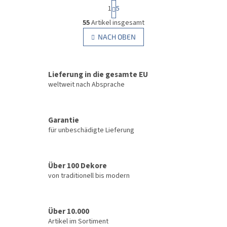
P
1
5
a
S
g
55
Artikel insgesamt
t
i
e
NACH OBEN
n
u
i
e
e
r
r
u
Lieferung in die gesamte EU
e
n
l
weltweit nach Absprache
g
e
m
e
Garantie
n
für unbeschädigte Lieferung
t
e
d
e
Über 100 Dekore
r
von traditionell bis modern
L
i
s
t
Über 10.000
e
Artikel im Sortiment