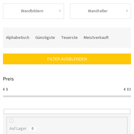
Wandbildern
Wandteller
P
r
Alphabetisch
Günstigste
Teuerste
Meistverkauft
o
d
u
FILTER AUSBLENDEN
k
t
s
Preis
o
r
€
8
€
83
t
i
e
r
u
n
Auf Lager
0