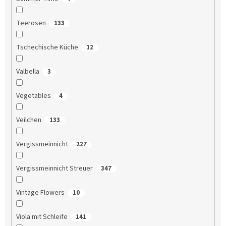
Teerosen
133
Tschechische Küche
12
Valbella
3
Vegetables
4
Veilchen
133
Vergissmeinnicht
227
Vergissmeinnicht Streuer
347
Vintage Flowers
10
Viola mit Schleife
141