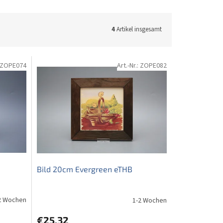
4
Artikel insgesamt
ZOPE074
Art.-Nr.:
ZOPE082
Bild 20cm Evergreen eTHB
2 Wochen
1-2 Wochen
€25,32