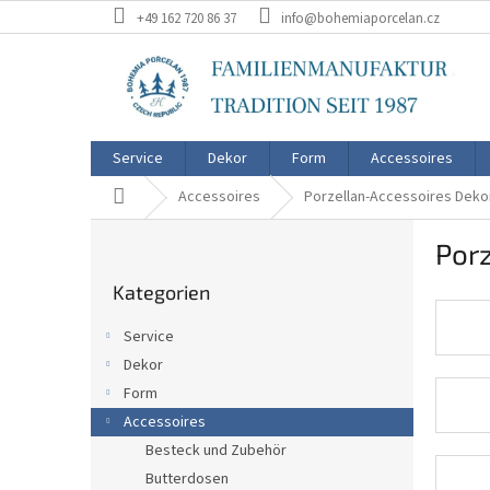
Zum
+49 162 720 86 37
info@bohemiaporcelan.cz
Inhalt
springen
Service
Dekor
Form
Accessoires
Startseite
Accessoires
Porzellan-Accessoires Deko
S
Por
e
Kategorien
i
Kategorien
überspringen
t
e
Service
n
Dekor
l
Form
e
i
Accessoires
s
Besteck und Zubehör
t
Butterdosen