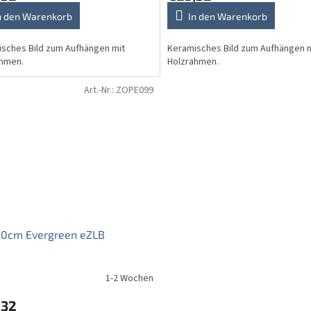
n den Warenkorb
In den Warenkorb
sches Bild zum Aufhängen mit
Keramisches Bild zum Aufhängen 
ahmen.
Holzrahmen.
Art.-Nr.:
ZOPE099
20cm Evergreen eZLB
1-2 Wochen
,32