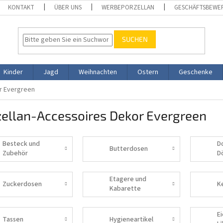
KONTAKT
ÜBER UNS
WERBEPORZELLAN
GESCHÄFTSBEWE
SUCHEN
Kinder
Jagd
Weihnachten
Ostern
Geschenke
r Evergreen
zellan-Accessoires Dekor Evergreen
Besteck und
D
Butterdosen
Zubehör
D
Etagere und
Zuckerdosen
K
Kabarette
E
Tassen
Hygieneartikel