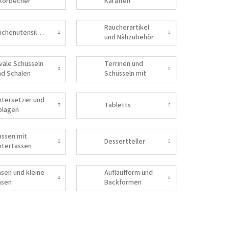
ikörbecher
Karaffen
Raucherartikel
Küchenutensilien
und Nähzubehör
vale Schüsseln
Terrinen und
nd Schalen
Schüsseln mit
Deckel
ntersetzer und
Tabletts
blagen
assen mit
Dessertteller
ntertassen
asen und kleine
Auflaufform und
asen
Backformen