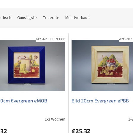
etisch
Günstigste
Teuerste
Meistverkauft
Art.-Nr.:
ZOPE066
Art.-Nr.:
 20cm Evergreen eMOB
Bild 20cm Evergreen ePBB
1-2 Wochen
1-
,32
€25,32