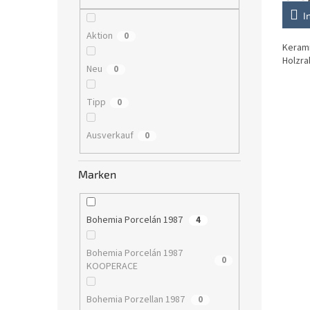
I
Aktion
0
Kerami
Holzr
Neu
0
Tipp
0
Ausverkauf
0
Marken
Bohemia Porcelán 1987
4
Bohemia Porcelán 1987
0
KOOPERACE
Bohemia Porzellan 1987
0