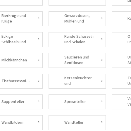
L
Bierkrüge und
Gewürzdosen,
Krüge
Mühlen und
Salzstreuer
Eckige
Runde Schüsseln
O
Schüsseln und
und Schalen
u
Schalen
Saucieren und
U
Milchkännchen
Senfdosen
A
Kerzenleuchter
T
Tischaccessoires
und
U
Dekorationen
V
Suppenteller
Speiseteller
V
Wandbildern
Wandteller