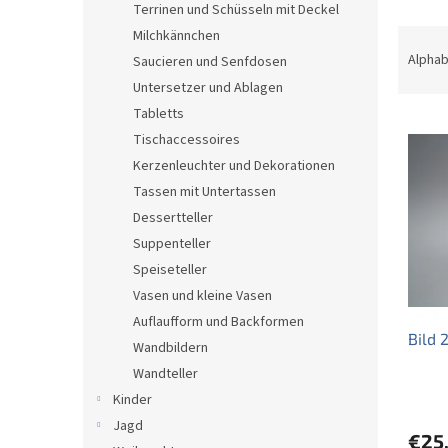
Terrinen und Schüsseln mit Deckel
P
Milchkännchen
r
Alphab
Saucieren und Senfdosen
o
Untersetzer und Ablagen
d
Tabletts
L
u
Tischaccessoires
i
k
s
t
Kerzenleuchter und Dekorationen
t
s
Tassen mit Untertassen
e
o
Dessertteller
d
r
Suppenteller
e
t
Speiseteller
r
i
Vasen und kleine Vasen
P
e
r
r
Auflaufform und Backformen
Bild
o
u
Wandbildern
d
n
Wandteller
u
g
Kinder
k
Jagd
t
€25