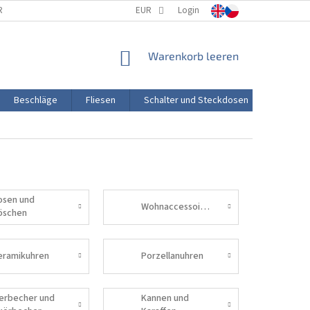
RTUNG
PORZELLANHERSTELLUNG
EUR
Login
TRANSPORT UND ZAHLUNG
WARENKORB
Warenkorb leeren
Beschläge
Fliesen
Schalter und Steckdosen
Aktion
osen und
Wohnaccessoires
öschen
eramikuhren
Porzellanuhren
ierbecher und
Kannen und