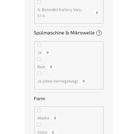
G. Benedikt Karlovy Vary,
0
s.r.o.
Spülmaschine & Mikrowelle
?
Ja
0
Nein
0
Ja (ohne Verriegelung)
0
Form
Alaska
0
Astra
0