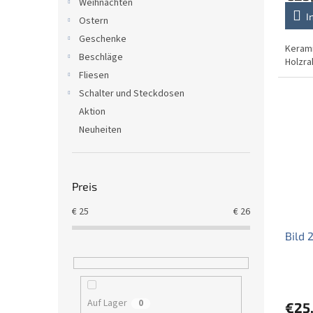
e
Weihnachten
I
Ostern
Geschenke
Kerami
Beschläge
Holzr
Fliesen
Schalter und Steckdosen
Aktion
Neuheiten
Preis
€
25
€
26
Bild 
Auf Lager
0
€25