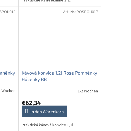
Praktische Kaffeekanne 1,2l.
SPOH018
Art.-Nr.:
ROSPOH017
omněnky
Kávová konvice 1,2l Rose Pomněnky
Házenky BB
2 Wochen
1-2 Wochen
€62,34
In den Warenkorb
Praktická kávová konvice 1,2l