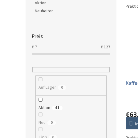
Aktion
Prakti
Neuheiten
Preis
€
7
€
127
Kaffe
Auf Lager
0
Aktion
41
€63
Neu
0
I
Tipp
0