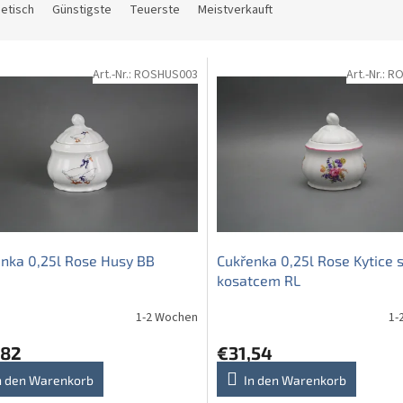
etisch
Günstigste
Teuerste
Meistverkauft
Art.-Nr.:
ROSHUS003
Art.-Nr.:
RO
nka 0,25l Rose Husy BB
Cukřenka 0,25l Rose Kytice 
kosatcem RL
1-2 Wochen
1-
,82
€31,54
n den Warenkorb
In den Warenkorb