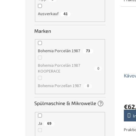
Prakti
Ausverkauf
41
Marken
Bohemia Porcelán 1987
73
Bohemia Porcelán 1987
0
KOOPERACE
Kávov
Bohemia Porzellan 1987
0
Spülmaschine & Mikrowelle
?
€62
I
Ja
69
Prakti