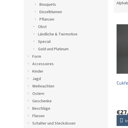
e
r
Alphab
Bouquets
o
Einzelblumen
d
Pflanzen
L
u
i
Obst
k
s
t
Ländliche & Tiermotive
t
s
Special
e
o
Gold und Platinum
d
r
Form
e
t
Accessoires
r
i
P
e
Kinder
r
r
Jagd
Cukře
o
u
Weihnachten
d
n
Ostern
u
g
Geschenke
k
t
Beschläge
€27
e
Fliesen
I
Schalter und Steckdosen