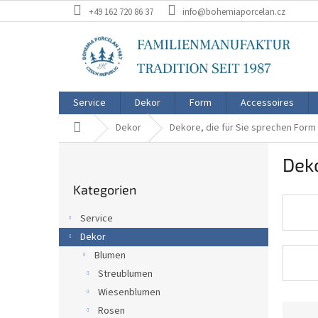
Zum
+49 162 720 86 37
info@bohemiaporcelan.cz
Inhalt
springen
Service
Dekor
Form
Accessoires
Startseite
Dekor
Dekore, die für Sie sprechen Form
S
Deko
e
Kategorien
i
Kategorien
überspringen
t
e
Service
n
Dekor
l
Blumen
e
i
Streublumen
s
Wiesenblumen
t
P
Rosen