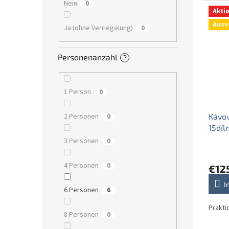
Nein
0
Akti
Ausv
Ja (ohne Verriegelung)
0
Personenanzahl
?
1 Person
0
Kávo
2 Personen
0
15díl
3 Personen
0
4 Personen
0
€12
I
6 Personen
6
Prakti
8 Personen
0