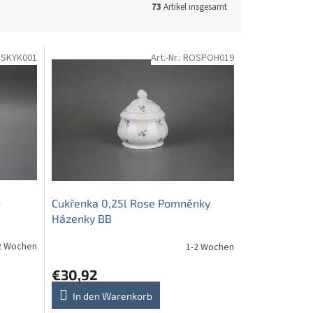
73
Artikel insgesamt
SKYK001
Art.-Nr.:
ROSPOH019
s
Cukřenka 0,25l Rose Pomněnky
Házenky BB
2 Wochen
1-2 Wochen
€30,92
In den Warenkorb