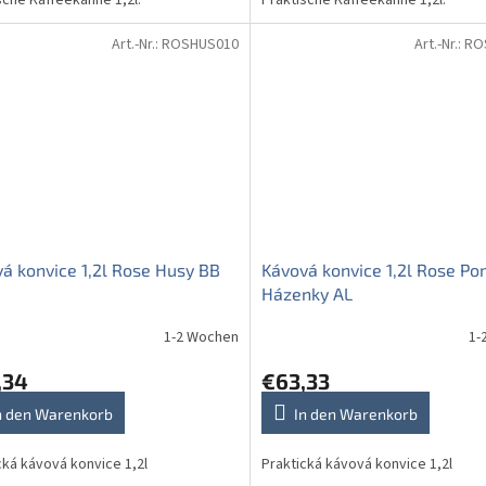
sche Kaffeekanne 1,2l.
Praktische Kaffeekanne 1,2l.
Art.-Nr.:
ROSHUS010
Art.-Nr.:
RO
á konvice 1,2l Rose Husy BB
Kávová konvice 1,2l Rose P
Házenky AL
1-2 Wochen
1-
,34
€63,33
n den Warenkorb
In den Warenkorb
cká kávová konvice 1,2l
Praktická kávová konvice 1,2l