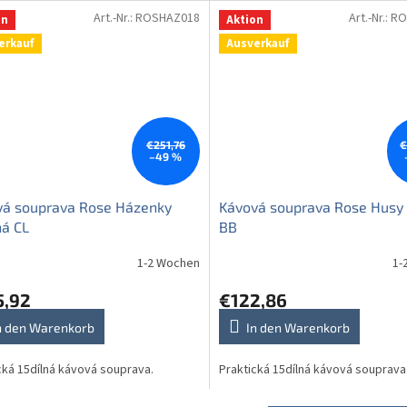
Art.-Nr.:
ROSHAZ018
Art.-Nr.:
RO
on
Aktion
erkauf
Ausverkauf
€251,76
€
–49 %
vá souprava Rose Házenky
Kávová souprava Rose Husy 
ná CL
BB
1-2 Wochen
1-
5,92
€122,86
n den Warenkorb
In den Warenkorb
cká 15dílná kávová souprava.
Praktická 15dílná kávová souprava