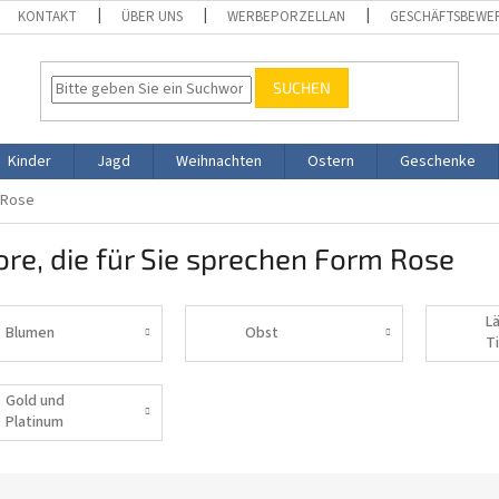
KONTAKT
ÜBER UNS
WERBEPORZELLAN
GESCHÄFTSBEWE
SUCHEN
Kinder
Jagd
Weihnachten
Ostern
Geschenke
 Rose
re, die für Sie sprechen Form Rose
L
Blumen
Obst
T
Gold und
Platinum