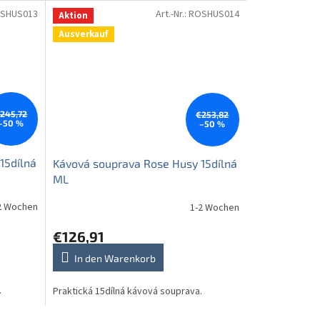
SHUS013
Art.-Nr.:
ROSHUS014
Aktion
Ausverkauf
245,72
€253,82
–50 %
–50 %
15dílná
Kávová souprava Rose Husy 15dílná
ML
2 Wochen
1-2 Wochen
€126,91
In den Warenkorb
.
Praktická 15dílná kávová souprava.