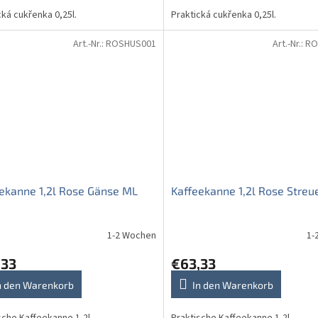
cká cukřenka 0,25l.
Praktická cukřenka 0,25l.
Art.-Nr.:
ROSHUS001
Art.-Nr.:
RO
ekanne 1,2l Rose Gänse ML
Kaffeekanne 1,2l Rose Streu
1-2 Wochen
1-
,33
€63,33
n den Warenkorb
In den Warenkorb