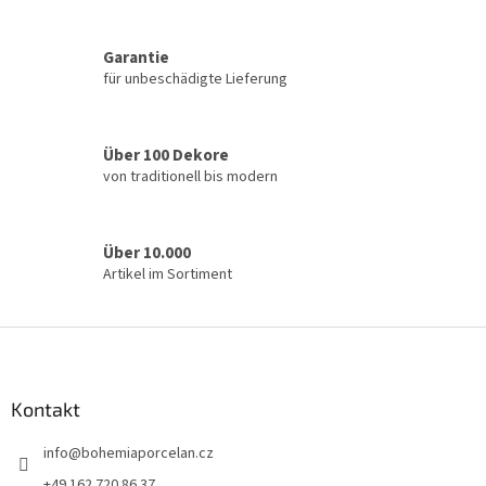
e
m
e
Garantie
n
für unbeschädigte Lieferung
t
e
d
e
Über 100 Dekore
r
von traditionell bis modern
L
i
s
t
Über 10.000
e
Artikel im Sortiment
F
u
ß
z
Kontakt
e
info
@
bohemiaporcelan.cz
i
l
+49 162 720 86 37