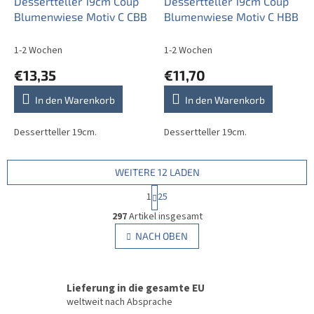
Dessertteller 19cm Coup
Dessertteller 19cm Coup
Blumenwiese Motiv C CBB
Blumenwiese Motiv C HBB
1-2 Wochen
1-2 Wochen
€13,35
€11,70
In den Warenkorb
In den Warenkorb
Dessertteller 19cm.
Dessertteller 19cm.
WEITERE 12 LADEN
P
1
25
a
S
g
297
Artikel insgesamt
t
i
e
NACH OBEN
n
u
i
e
e
r
r
u
Lieferung in die gesamte EU
e
n
l
weltweit nach Absprache
g