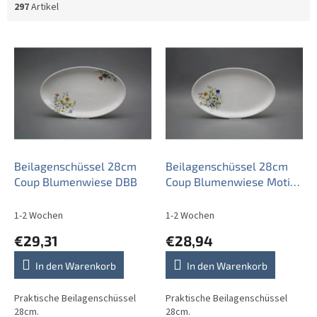
297
Artikel
L
i
s
t
e
d
e
r
P
Beilagenschüssel 28cm
Beilagenschüssel 28cm
r
Coup Blumenwiese DBB
Coup Blumenwiese Motiv
o
B HBB
d
1-2 Wochen
1-2 Wochen
u
€29,31
€28,94
k
t
In den Warenkorb
In den Warenkorb
e
Praktische Beilagenschüssel
Praktische Beilagenschüssel
28cm.
28cm.