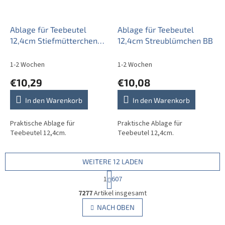
Ablage für Teebeutel
Ablage für Teebeutel
12,4cm Stiefmütterchen
12,4cm Streublümchen BB
FL
1-2 Wochen
1-2 Wochen
€10,29
€10,08
In den Warenkorb
In den Warenkorb
Praktische Ablage für
Praktische Ablage für
Teebeutel 12,4cm.
Teebeutel 12,4cm.
WEITERE 12 LADEN
P
1
607
a
S
g
7277
Artikel insgesamt
t
i
e
NACH OBEN
n
u
i