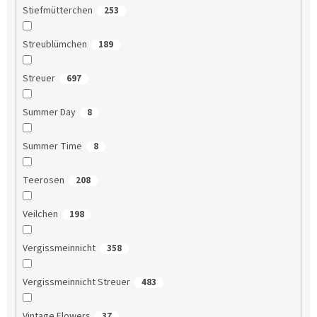
Stiefmütterchen
253
Streublümchen
189
Streuer
697
Summer Day
8
Summer Time
8
Teerosen
208
Veilchen
198
Vergissmeinnicht
358
Vergissmeinnicht Streuer
483
Vintage Flowers
37