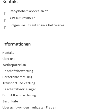
z
Kontakt
e
info
@
bohemiaporcelan.cz
i
l
+49 162 720 86 37
e
Folgen Sie uns auf soziale Netzwerke
Informationen
Kontakt
Über uns
Werbeporzellan
Geschäftsbewertung
Porzellanherstellung
Transport und Zahlung
Geschäftsbedingungen
Produktkennzeichnung
Zertifikate
Übersicht von den häufigsten Fragen