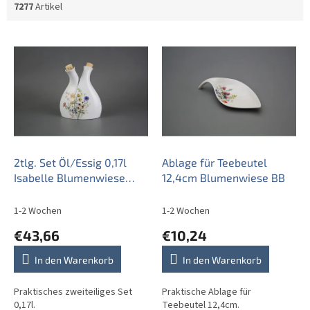
7277
Artikel
L
i
s
t
e
d
e
r
P
2tlg. Set Öl/Essig 0,17l
Ablage für Teebeutel
r
Isabelle Blumenwiese
12,4cm Blumenwiese BB
o
Motiv B
d
1-2 Wochen
1-2 Wochen
u
€43,66
€10,24
k
t
In den Warenkorb
In den Warenkorb
e
Praktisches zweiteiliges Set
Praktische Ablage für
0,17l.
Teebeutel 12,4cm.