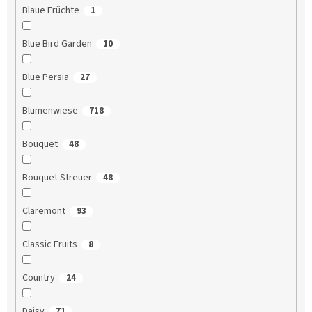
Blaue Früchte
1
Blue Bird Garden
10
Blue Persia
27
Blumenwiese
718
Bouquet
48
Bouquet Streuer
48
Claremont
93
Classic Fruits
8
Country
24
Daisy
71