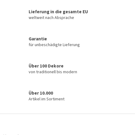
e
e
r
r
u
Lieferung in die gesamte EU
e
n
l
weltweit nach Absprache
g
e
m
e
Garantie
n
für unbeschädigte Lieferung
t
e
d
e
Über 100 Dekore
r
von traditionell bis modern
L
i
s
t
Über 10.000
e
Artikel im Sortiment
F
u
ß