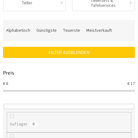
Tellersets &
Teller
Tafelservices
P
r
Alphabetisch
Günstigste
Teuerste
Meistverkauft
o
d
u
FILTER AUSBLENDEN
k
t
s
Preis
o
r
€
8
€
17
t
i
e
r
u
n
Auf Lager
0
g