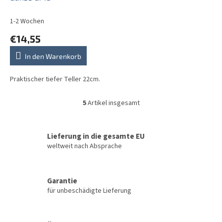
1-2 Wochen
€14,55
In den Warenkorb
Praktischer tiefer Teller 22cm.
5
Artikel insgesamt
S
t
e
u
Lieferung in die gesamte EU
e
weltweit nach Absprache
r
e
l
Garantie
e
für unbeschädigte Lieferung
m
e
n
t