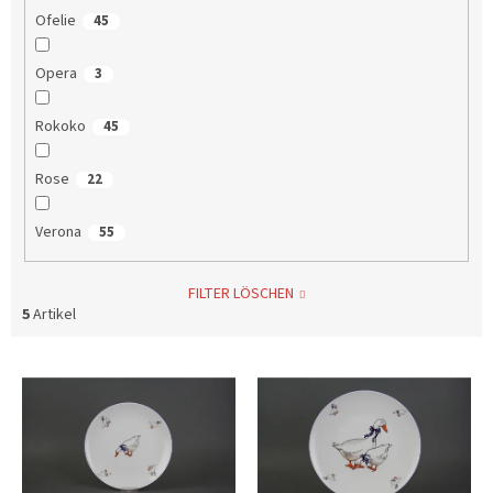
Ofelie
45
Opera
3
Rokoko
45
Rose
22
Verona
55
FILTER LÖSCHEN
5
Artikel
L
i
s
t
e
d