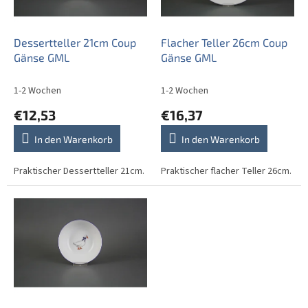
e
r
P
Dessertteller 21cm Coup
Flacher Teller 26cm Coup
r
Gänse GML
Gänse GML
o
d
1-2 Wochen
1-2 Wochen
u
€12,53
€16,37
k
t
In den Warenkorb
In den Warenkorb
e
Praktischer Dessertteller 21cm.
Praktischer flacher Teller 26cm.