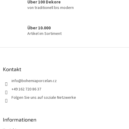
Über 100 Dekore
e
von traditionell bis modern
d
e
r
L
Über 10.000
i
Artikel im Sortiment
s
t
e
F
u
ß
z
Kontakt
e
info
@
bohemiaporcelan.cz
i
l
+49 162 720 86 37
e
Folgen Sie uns auf soziale Netzwerke
Informationen