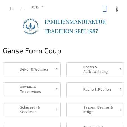
Zum
WARE
Inhalt
EUR
springen
Gänse Form Coup
Dosen &
Dekor & Wohnen
Aufbewahrung
Kaffee- &
Küche & Kochen
Teeservices
Schüsseln &
Tassen, Becher &
Servieren
Krüge