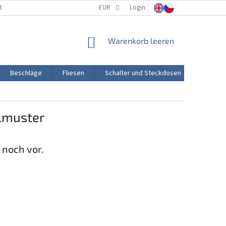
RTUNG
PORZELLANHERSTELLUNG
EUR
Login
TRANSPORT UND ZAHLUNG
WARENKORB
Warenkorb leeren
Beschläge
Fliesen
Schalter und Steckdosen
Aktion
lmuster
 noch vor.