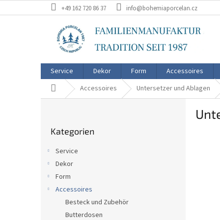
Zum
+49 162 720 86 37
info@bohemiaporcelan.cz
Inhalt
springen
Service
Dekor
Form
Accessoires
Startseite
Accessoires
Untersetzer und Ablagen
S
Unt
e
Kategorien
i
Kategorien
überspringen
t
e
Service
n
Dekor
l
Form
e
i
Accessoires
s
Besteck und Zubehör
t
Butterdosen