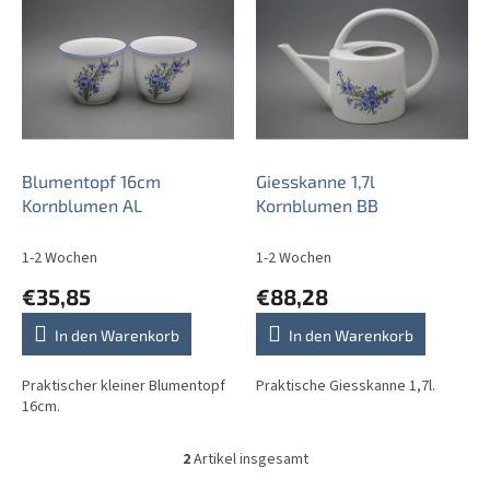
i
s
t
e
d
e
r
P
Blumentopf 16cm
Giesskanne 1,7l
r
Kornblumen AL
Kornblumen BB
o
d
1-2 Wochen
1-2 Wochen
u
€35,85
€88,28
k
t
In den Warenkorb
In den Warenkorb
e
Praktischer kleiner Blumentopf
Praktische Giesskanne 1,7l.
16cm.
2
Artikel insgesamt
S
t