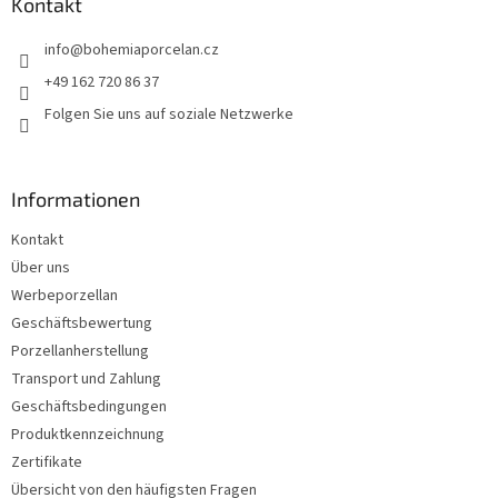
z
Kontakt
e
info
@
bohemiaporcelan.cz
i
l
+49 162 720 86 37
e
Folgen Sie uns auf soziale Netzwerke
Informationen
Kontakt
Über uns
Werbeporzellan
Geschäftsbewertung
Porzellanherstellung
Transport und Zahlung
Geschäftsbedingungen
Produktkennzeichnung
Zertifikate
Übersicht von den häufigsten Fragen