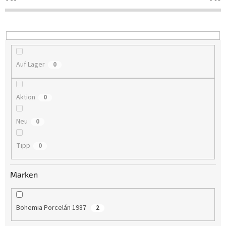
t
i
e
r
u
n
Auf Lager
0
g
Aktion
0
Neu
0
Tipp
0
Marken
Bohemia Porcelán 1987
2