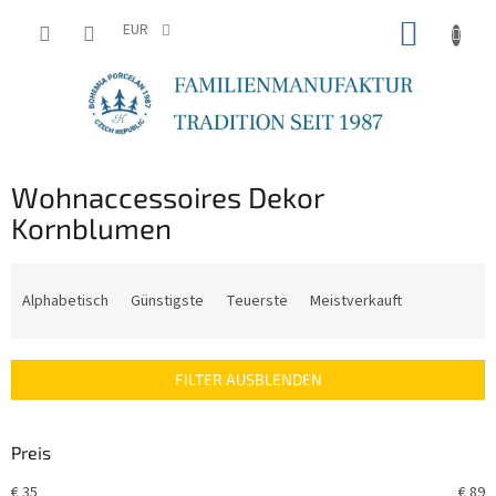
Zum
WARE
Inhalt
EUR
springen
Wohnaccessoires Dekor
Kornblumen
P
r
Alphabetisch
Günstigste
Teuerste
Meistverkauft
o
d
u
FILTER AUSBLENDEN
k
t
s
Preis
o
r
€
35
€
89