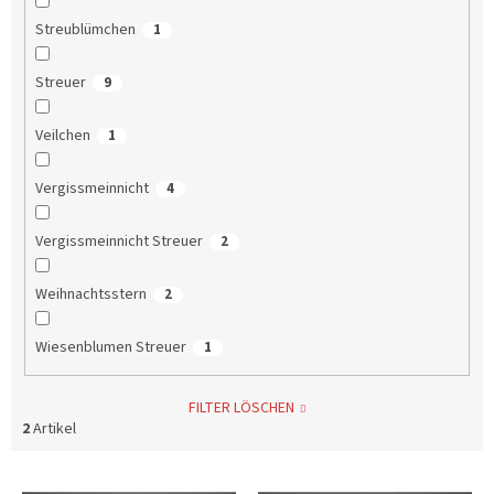
Streublümchen
1
Streuer
9
Veilchen
1
Vergissmeinnicht
4
Vergissmeinnicht Streuer
2
Weihnachtsstern
2
Wiesenblumen Streuer
1
FILTER LÖSCHEN
2
Artikel
L