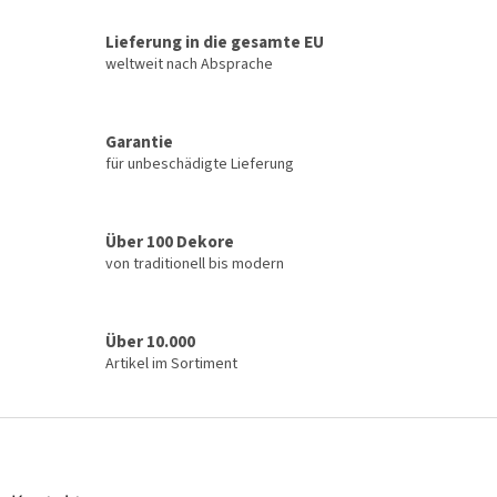
e
u
Lieferung in die gesamte EU
e
weltweit nach Absprache
r
e
l
Garantie
e
für unbeschädigte Lieferung
m
e
n
t
Über 100 Dekore
e
von traditionell bis modern
d
e
r
L
Über 10.000
i
Artikel im Sortiment
s
t
e
F
u
ß