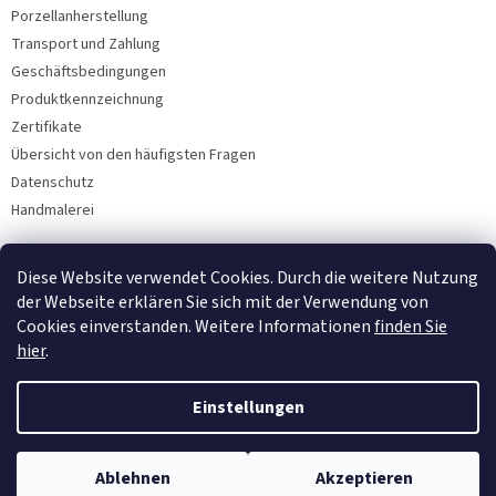
Porzellanherstellung
Transport und Zahlung
Geschäftsbedingungen
Produktkennzeichnung
Zertifikate
Übersicht von den häufigsten Fragen
Datenschutz
Handmalerei
Diese Website verwendet Cookies. Durch die weitere Nutzung
Facebook
der Webseite erklären Sie sich mit der Verwendung von
Cookies einverstanden. Weitere Informationen
finden Sie
hier
.
Einstellungen
Ablehnen
Akzeptieren
Copyright 2026
Bohemia Porzellan 1987
. Alle Rechte vorbehalten.