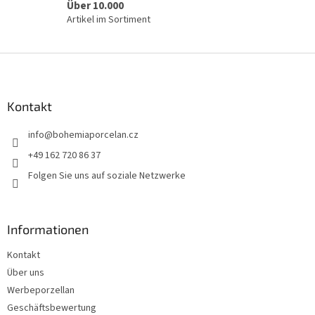
Über 10.000
Artikel im Sortiment
F
u
ß
z
Kontakt
e
info
@
bohemiaporcelan.cz
i
l
+49 162 720 86 37
e
Folgen Sie uns auf soziale Netzwerke
Informationen
Kontakt
Über uns
Werbeporzellan
Geschäftsbewertung