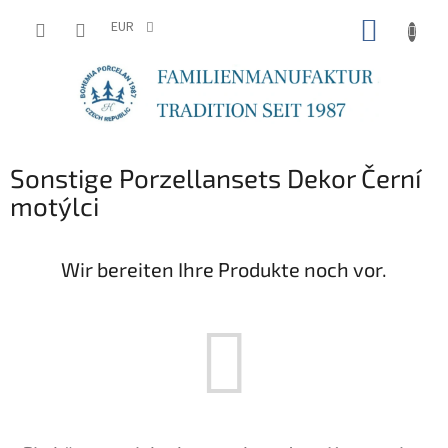
Zum
WARE
Inhalt
EUR
springen
Sonstige Porzellansets Dekor Černí
motýlci
Wir bereiten Ihre Produkte noch vor.