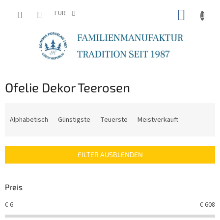
Zum
WARE
Inhalt
EUR
springen
Ofelie Dekor Teerosen
P
r
Alphabetisch
Günstigste
Teuerste
Meistverkauft
o
d
u
FILTER AUSBLENDEN
k
t
s
Preis
o
r
€
6
€
608
t