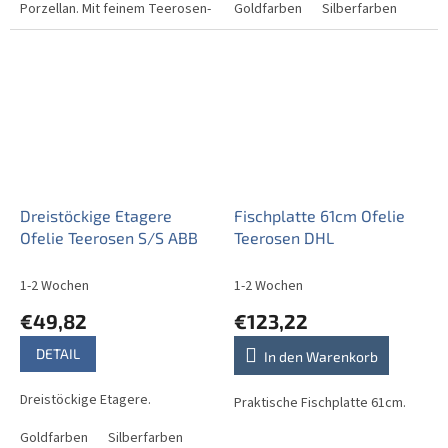
Porzellan. Mit feinem Teerosen-
Goldfarben
Silberfarben
Dekor, braunem Rand und in
Handarbeit verzierten Punkten.
Dreistöckige Etagere
Fischplatte 61cm Ofelie
Ofelie Teerosen S/S ABB
Teerosen DHL
1-2 Wochen
1-2 Wochen
€49,82
€123,22
DETAIL
In den Warenkorb
Dreistöckige Etagere.
Praktische Fischplatte 61cm.
Goldfarben
Silberfarben