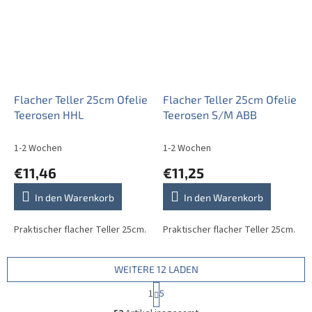
Flacher Teller 25cm Ofelie
Flacher Teller 25cm Ofelie
Teerosen HHL
Teerosen S/M ABB
1-2 Wochen
1-2 Wochen
€11,46
€11,25
In den Warenkorb
In den Warenkorb
Praktischer flacher Teller 25cm.
Praktischer flacher Teller 25cm.
WEITERE 12 LADEN
P
1
5
a
S
g