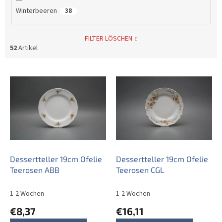
Winterbeeren
38
FILTER LÖSCHEN
52
Artikel
L
i
s
t
e
d
e
r
P
Dessertteller 19cm Ofelie
Dessertteller 19cm Ofelie
r
Teerosen ABB
Teerosen CGL
o
d
1-2 Wochen
1-2 Wochen
u
€8,37
€16,11
k