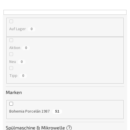
i
e
r
u
n
Auf Lager
0
g
Aktion
0
Neu
0
Tipp
0
Marken
Bohemia Porcelán 1987
52
Spülmaschine & Mikrowelle
?