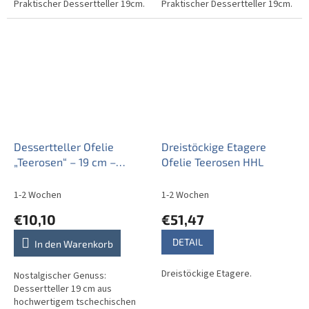
Praktischer Dessertteller 19cm.
Praktischer Dessertteller 19cm.
Dessertteller Ofelie
Dreistöckige Etagere
„Teerosen“ – 19 cm –
Ofelie Teerosen HHL
Brauner Rand &
Handgemalte Punkte
1-2 Wochen
1-2 Wochen
€10,10
€51,47
DETAIL
In den Warenkorb
Dreistöckige Etagere.
Nostalgischer Genuss:
Dessertteller 19 cm aus
hochwertigem tschechischen