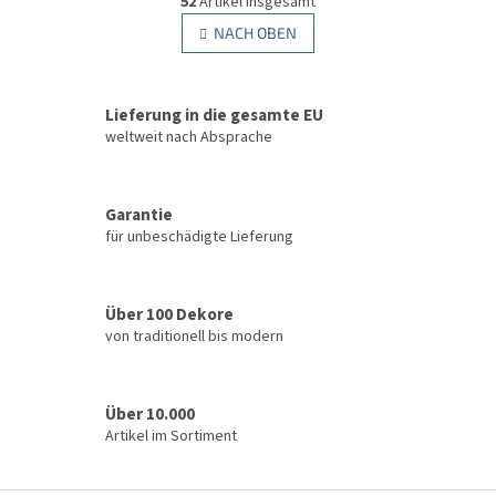
52
Artikel insgesamt
t
i
e
NACH OBEN
n
u
i
e
e
r
r
u
Lieferung in die gesamte EU
e
n
l
weltweit nach Absprache
g
e
m
e
Garantie
n
für unbeschädigte Lieferung
t
e
d
e
Über 100 Dekore
r
von traditionell bis modern
L
i
s
t
Über 10.000
e
Artikel im Sortiment