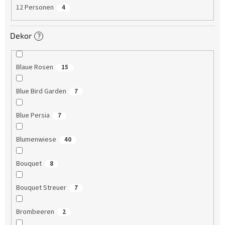
12 Personen
4
Dekor
?
Blaue Rosen
15
Blue Bird Garden
7
Blue Persia
7
Blumenwiese
40
Bouquet
8
Bouquet Streuer
7
Brombeeren
2