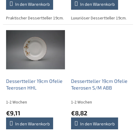
t
In den Warenkorb
In den Warenkorb
e
Praktischer Dessertteller 19cm.
Luxuriöser Dessertteller 19cm.
Dessertteller 19cm Ofelie
Dessertteller 19cm Ofelie
Teerosen HHL
Teerosen S/M ABB
1-2 Wochen
1-2 Wochen
€9,11
€8,82
In den Warenkorb
In den Warenkorb