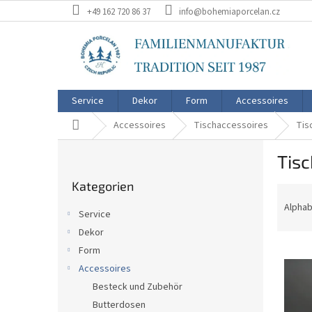
Zum
+49 162 720 86 37
info@bohemiaporcelan.cz
Inhalt
springen
Service
Dekor
Form
Accessoires
Startseite
Accessoires
Tischaccessoires
Tis
S
Tis
e
Kategorien
i
Kategorien
überspringen
P
t
r
e
Alphab
Service
o
n
Dekor
d
l
L
u
Form
e
i
k
i
Accessoires
s
t
s
Besteck und Zubehör
t
s
t
Butterdosen