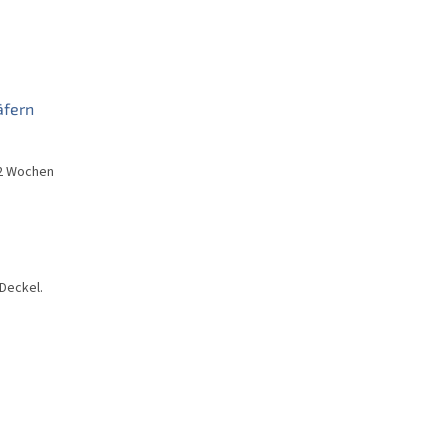
äfern
2 Wochen
 Deckel.