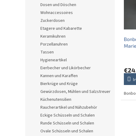
e
o
e
Dosen und Döschen
d
r
Wohnaccessoires
e
t
r
i
Zuckerdosen
P
e
Etagere und Kabarette
r
r
Keramikuhren
Bonb
o
u
Porzellanuhren
Mari
d
n
Tassen
u
g
k
Hygieneartikel
t
Eierbecher und Likörbecher
€24
e
Kannen und Karaffen
I
Bierkrüge und Krüge
Gewürzdosen, Mühlen und Salzstreuer
Bonbo
Küchenutensilien
Raucherartikel und Nähzubehör
Eckige Schüsseln und Schalen
Runde Schüsseln und Schalen
Ovale Schüsseln und Schalen