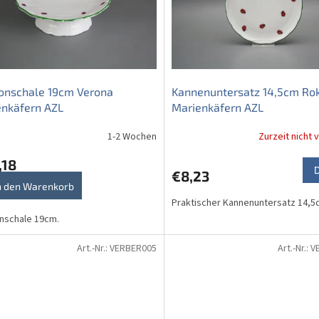
onschale 19cm Verona
Kannenuntersatz 14,5cm Ro
enkäfern AZL
Marienkäfern AZL
1-2 Wochen
Zurzeit nicht 
,18
€8,23
n den Warenkorb
Praktischer Kannenuntersatz 14,5
nschale 19cm.
Art.-Nr.:
VERBER005
Art.-Nr.:
V