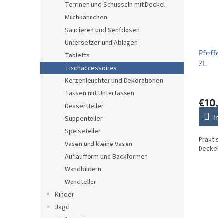
Terrinen und Schüsseln mit Deckel
Milchkännchen
Saucieren und Senfdosen
Untersetzer und Ablagen
Pfeff
Tabletts
ZL
Tischaccessoires
Kerzenleuchter und Dekorationen
Tassen mit Untertassen
€10
Dessertteller
I
Suppenteller
Speiseteller
Prakti
Vasen und kleine Vasen
Deckel
Auflaufform und Backformen
Wandbildern
Wandteller
Kinder
Jagd