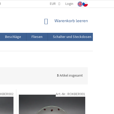
RTUNG
PORZELLANHERSTELLUNG
EUR
Login
TRANSPORT UND ZAHLUNG
WARENKORB
Warenkorb leeren
Beschläge
Fliesen
Schalter und Steckdosen
Aktion
5
Artikel insgesamt
KBER002
Art.-Nr.:
ROKBER001