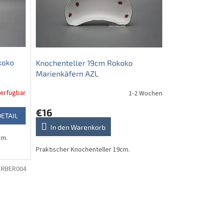
koko
Knochenteller 19cm Rokoko
Marienkäfern AZL
verfügbar
1-2 Wochen
€16
DETAIL
In den Warenkorb
cm.
Praktischer Knochenteller 19cm.
ERBER004