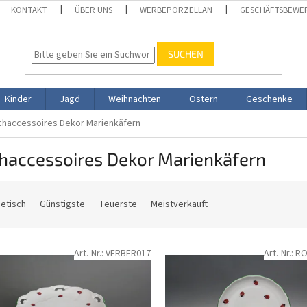
KONTAKT
ÜBER UNS
WERBEPORZELLAN
GESCHÄFTSBEWE
SUCHEN
Kinder
Jagd
Weihnachten
Ostern
Geschenke
chaccessoires Dekor Marienkäfern
chaccessoires Dekor Marienkäfern
etisch
Günstigste
Teuerste
Meistverkauft
Art.-Nr.:
VERBER017
Art.-Nr.:
RO