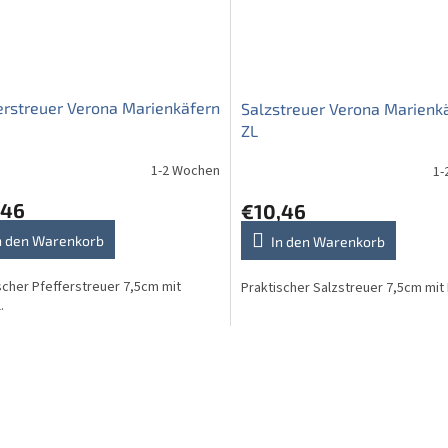
erstreuer Verona Marienkäfern
Salzstreuer Verona Marienk
ZL
1-2 Wochen
1-
,46
€10,46
n den Warenkorb
In den Warenkorb
scher Pfefferstreuer 7,5cm mit
Praktischer Salzstreuer 7,5cm mit
.
S
t
e
u
e
r