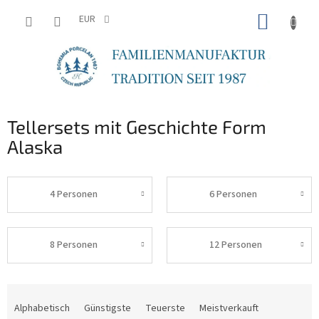
Zum
WARE
Inhalt
EUR
springen
Tellersets mit Geschichte Form
Alaska
4 Personen
6 Personen
8 Personen
12 Personen
P
r
Alphabetisch
Günstigste
Teuerste
Meistverkauft