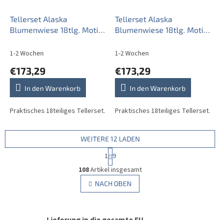
Tellerset Alaska
Tellerset Alaska
Blumenwiese 18tlg. Motiv
Blumenwiese 18tlg. Motiv
A CBB
B CBB
1-2 Wochen
1-2 Wochen
€173,29
€173,29
In den Warenkorb
In den Warenkorb
Praktisches 18teiliges Tellerset.
Praktisches 18teiliges Tellerset.
WEITERE 12 LADEN
P
1
9
a
S
g
108
Artikel insgesamt
t
i
e
NACH OBEN
n
u
i
e
e
r
r
u