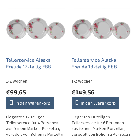
L
i
s
t
e
d
e
r
P
Tellerservice Alaska
Tellerservice Alaska
r
Freude 12-teilig EBB
Freude 18-teilig EBB
o
d
1-2 Wochen
1-2 Wochen
u
€99,65
€149,56
k
t
In den Warenkorb
In den Warenkorb
e
Elegantes 12-teiliges
Elegantes 18-teiliges
Tellerservice für 4 Personen
Tellerservice für 6 Personen
aus feinem Marken-Porzellan,
aus feinem Marken-Porzellan,
veredelt von Bohemia Porzellan
veredelt von Bohemia Porzellan