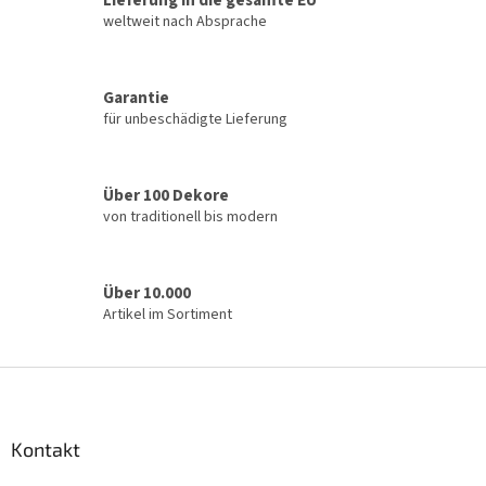
Lieferung in die gesamte EU
e
n
l
weltweit nach Absprache
g
e
m
e
Garantie
n
für unbeschädigte Lieferung
t
e
d
e
Über 100 Dekore
r
von traditionell bis modern
L
i
s
t
Über 10.000
e
Artikel im Sortiment
F
u
ß
z
Kontakt
e