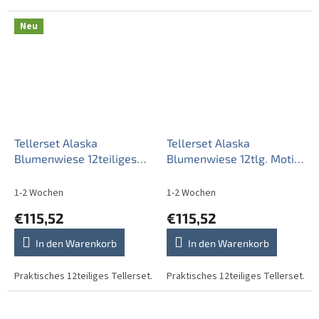
1987. Dieses stilvolle Service
1987. Dieses stilvolle Service
besticht durch ein
besticht durch ein
Neu
wunderschönes...
wunderschönes...
Tellerset Alaska
Tellerset Alaska
Blumenwiese 12teiliges
Blumenwiese 12tlg. Motiv
CBB
A CBB
1-2 Wochen
1-2 Wochen
€115,52
€115,52
In den Warenkorb
In den Warenkorb
Praktisches 12teiliges Tellerset.
Praktisches 12teiliges Tellerset.