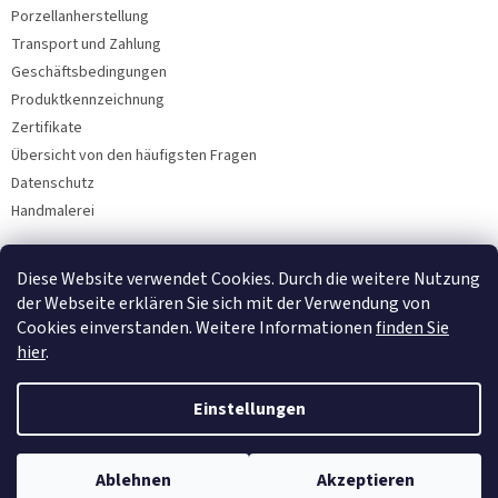
Porzellanherstellung
Transport und Zahlung
Geschäftsbedingungen
Produktkennzeichnung
Zertifikate
Übersicht von den häufigsten Fragen
Datenschutz
Handmalerei
Diese Website verwendet Cookies. Durch die weitere Nutzung
Facebook
der Webseite erklären Sie sich mit der Verwendung von
Cookies einverstanden. Weitere Informationen
finden Sie
hier
.
Einstellungen
Ablehnen
Akzeptieren
Copyright 2026
Bohemia Porzellan 1987
. Alle Rechte vorbehalten.