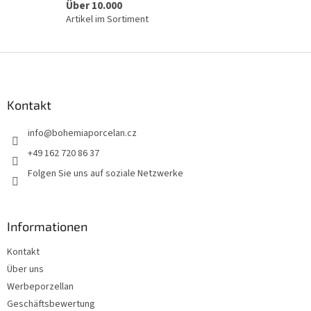
Über 10.000
Artikel im Sortiment
F
u
ß
z
Kontakt
e
info
@
bohemiaporcelan.cz
i
l
+49 162 720 86 37
e
Folgen Sie uns auf soziale Netzwerke
Informationen
Kontakt
Über uns
Werbeporzellan
Geschäftsbewertung